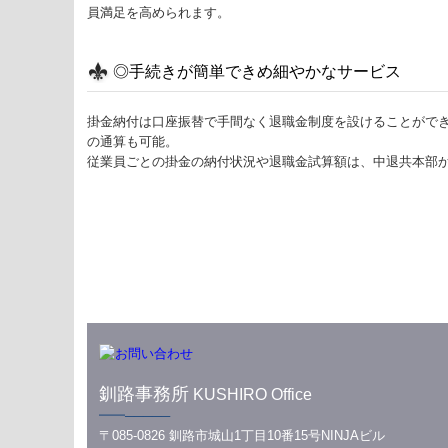
員満足を高められます。
◎手続きが簡単できめ細やかなサービス
掛金納付は口座振替で手間なく退職金制度を設けることができ
の通算も可能。
従業員ごとの掛金の納付状況や退職金試算額は、中退共本部
釧路事務所
KUSHIRO Office
━━─────
〒085-0826 釧路市城山1丁目10番15号NINJAビル