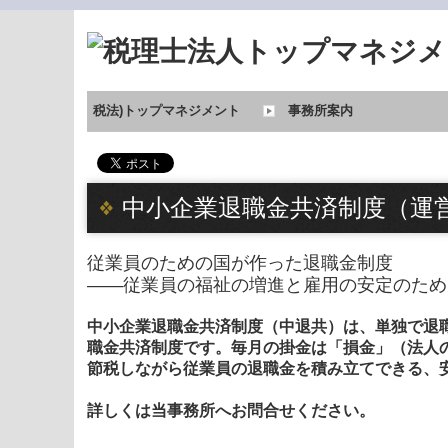
税法)トップマネジメント
事務所案内
事務所紹介
代表あいさつ
経営理念
交通案内
お知らせ
関連リンク
サイトマップ
中小企業退職金共済制度（運
従業員のための国が作った退職金制度
――従業員の福祉の増進と雇用の安定のため
中小企業退職金共済制度（中退共）は、単独で退
職金共済制度です。毎月の掛金は「損金」（法人
節税しながら従業員の退職金を積み立てできる、
詳しくは当事務所へお問合せください。