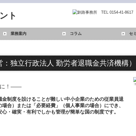
業務案内
コラム
セ
税務・会計業務
行政書士業務
病院・診療所の皆様へ
社会福祉法人の皆様へ
TKC関連リンク一覧
営：独立行政法人 勤労者退職金共済機構）
に！――
職金制度を設けることが難しい中小企業のための従業員退
の場合）または「必要経費」（個人事業の場合）にでき、
安心・確実・有利でしかも管理が簡単な国の制度です。