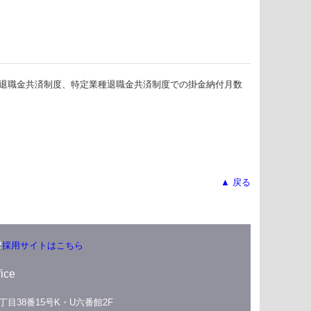
定退職金共済制度、特定業種退職金共済制度での掛金納付月数
▲ 戻る
ice
1丁目38番15号K・U六番館2F