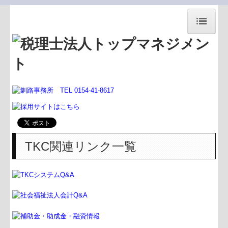
税法)トップマネジメント
事務所案内
事務所紹介
代表あいさつ
経営理念
TKC関連リンク一覧
交通案内
お知らせ
関連リンク
サイトマップ