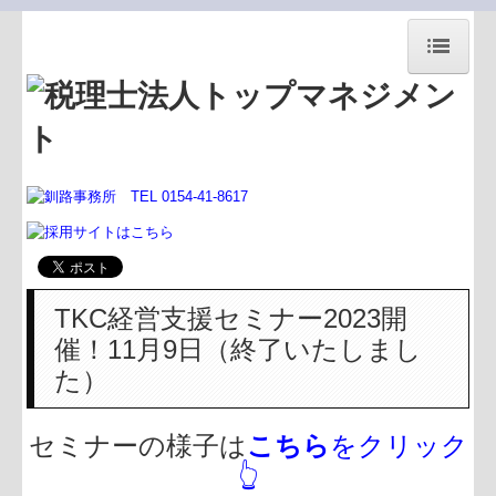
税法)トップマネジメント
事務所案内
事務所紹介
代表あいさつ
経営理念
TKC経営支援セミナー2023開
交通案内
催！11月9日（終了いたしまし
お知らせ
た）
関連リンク
セミナーの様子は
こちら
をクリック
サイトマップ
👆