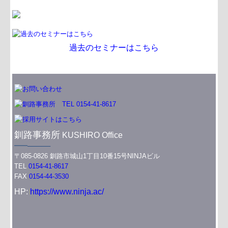
業務案内
税務・会計業務
行政書士業務
過去のセミナーはこちら
病院・診療所の皆様へ
社会福祉法人の皆様へ
TKC関連リンク一覧
コラム
釧路事務所
KUSHIRO Office
━━─────
セミナー案内
〒085-0826 釧路市城山1丁目10番15号NINJAビル
TEL
0154-41-8617
過去のセミナー
FAX
0154-44-3530
HP:
https://www.ninja.ac/