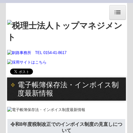
税法)トップマネジメント
事務所案内
事務所紹介
代表あいさつ
経営理念
電子帳簿保存法・インボイス制
交通案内
度最新情報
お知らせ
関連リンク
サイトマップ
令和8年度税制改正でのインボイス制度の見直しにつ
いて