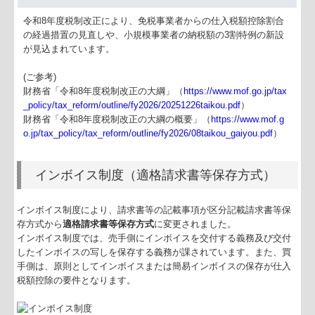
業務案内
令和8年度税制改正により、免税事業者からの仕入税額控除割合
税務・会計業務
の経過措置の見直しや、小規模事業者の納税額の3割特例の新設
が見込まれています。
行政書士業務
(ご参考)
病院・診療所の皆様へ
財務省「令和8年度税制改正の大綱」（
https://www.mof.go.jp/tax
_policy/tax_reform/outline/fy2026/20251226taikou.pdf
）
財務省「令和8年度税制改正の大綱の概要」（
https://www.mof.g
社会福祉法人の皆様へ
o.jp/tax_policy/tax_reform/outline/fy2026/08taikou_gaiyou.pdf
）
TKC関連リンク一覧
インボイス制度（適格請求書等保存方式）
コラム
セミナー案内
インボイス制度により、請求書等の記載事項が区分記載請求書等保
存方式から
適格請求書等保存方式
に変更されました。
過去のセミナー
インボイス制度では、売手側にインボイスを交付する義務及び交付
したインボイスの写しを保存する義務が課されています。また、買
手側は、原則としてインボイスまたは簡易インボイスの保存が仕入
税額控除の要件となります。